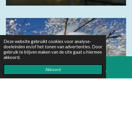
Deze website gebruikt cookies voor analyse-
doeleinden en/of het tonen van advertenties. Door
gebruik te blijven maken van de site gaat u hiermee
akkoord.
Akkoord
E-mailadres
Instagram
I
L
n
i
© 2023 - 2026 Mijn Natuurplekje
s
n
t
k
a
e